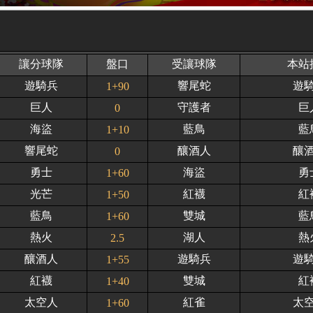
讓分球隊
盤口
受讓球隊
本站
遊騎兵
響尾蛇
遊
1+90
巨人
守護者
巨
0
海盜
藍鳥
藍
1+10
響尾蛇
釀酒人
釀
0
勇士
海盜
勇
1+60
光芒
紅襪
紅
1+50
藍鳥
雙城
藍
1+60
熱火
湖人
熱
2.5
釀酒人
遊騎兵
遊
1+55
紅襪
雙城
紅
1+40
太空人
紅雀
太
1+60